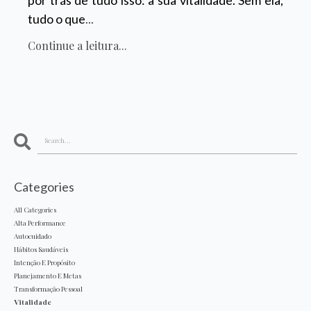
tudo o que
...
Continue a leitura...
Categories
All Categories
Alta Performance
Autocuidado
Hábitos Saudáveis
Intenção E Propósito
Planejamento E Metas
Transformação Pessoal
Vitalidade