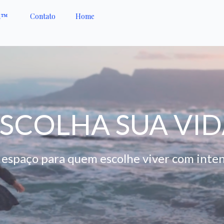
h™️
Contato
Home
SCOLHA SUA VI
espaço para quem escolhe viver com inte