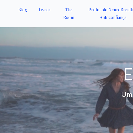
Blog
Livros
The
Protocolo NeuroBreat
Room
Autoconfiança
E
Um 