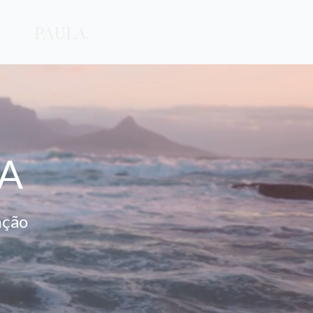
PAULA.
DA
nção